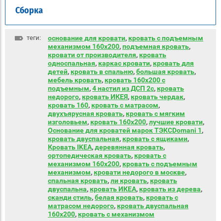
Сборка
теги:
основание для кровати
,
кровать с подъемным
механизмом 160х200
,
подъемная кровать
,
кровати от производителя
,
кровать
односпальная
,
каркас кровати
,
кровать для
детей
,
кровать в спальню
,
большая кровать
,
мебель кровать
,
кровать 160х200 с
подъемным
,
4 настил из ДСП 2с
,
кровать
недорого
,
кровать ИКЕЯ
,
кровать чердак
,
кровать 160
,
кровать с матрасом
,
двухъярусная кровать
,
кровать с мягким
изголовьем
,
кровать 160х200
,
лучшие кровати
,
Основание для кроватей марок ТЭКСDomani 1
,
кровать двуспальная
,
кровать с ящиками
,
Кровать IKEA
,
деревянная кровать
,
ортопедическая кровать
,
кровать с
механизмом 160х200
,
кровать с подъемным
механизмом
,
кровати недорого в москве
,
спальная кровать
,
ли кровать
,
кровать
двуспальна
,
кровать ИКЕА
,
кровать из дерева
,
сканди стиль
,
белая кровать
,
кровать с
матрасом недорого
,
кровать двуспальная
160х200
,
кровать с механизмом