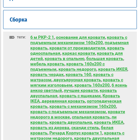
Сборка
теги:
6 м РКР-2 1
,
основание для кровати
,
кровать с
подъемным механизмом 160х200
,
подъемная
кровать
,
кровати от производителя
,
кровать
односпальная
,
каркас кровати
,
кровать для
детей
,
кровать в спальню
,
большая кровать
,
мебель кровать
,
кровать 160х200 с
подъемным
,
кровать недорого
,
кровать ИКЕЯ
,
кровать чердак
,
кровать 160
,
кровать с
матрасом
,
двухъярусная кровать
,
кровать с
мягким изголовьем
,
кровать 160х200
,
6 ясень
анкор светлый
,
лучшие кровати
,
кровать
двуспальная
,
кровать с ящиками
,
Кровать
IKEA
,
деревянная кровать
,
ортопедическая
кровать
,
кровать с механизмом 160х200
,
кровать с подъемным механизмом
,
кровати
недорого в москве
,
спальная кровать
,
ли
кровать
,
кровать двуспальна
,
кровать ИКЕА
,
кровать из дерева
,
сканди стиль
,
белая
кровать
,
Ричард Корпус кровати 1
,
кровать с
матрасом недорого
,
кровать двуспальная